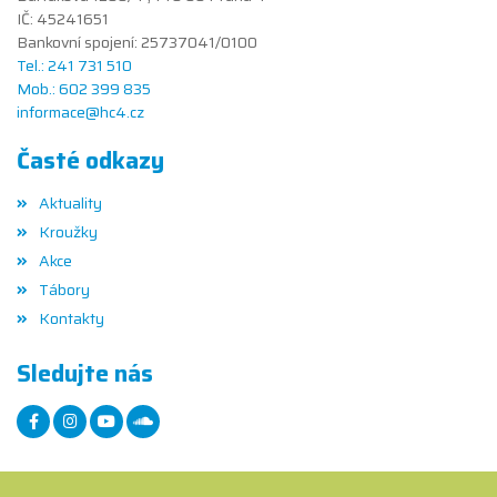
IČ: 45241651
Bankovní spojení: 25737041/0100
Tel.: 241 731 510
Mob.: 602 399 835
informace@hc4.cz
Časté odkazy
Aktuality
Kroužky
Akce
Tábory
Kontakty
Sledujte nás