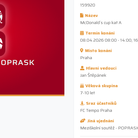
159920
Název
McDonald´s cup kat A
Termín konání
08.04.2026 08:00 - 14:00, 1
Místo konání
Praha
Hlavní vedoucí
Jan Štěpánek
Věková skupina
7-10 let
Sraz účastníků
FC Tempo Praha
Jiná ujednání
Meziškolní soutěž - POPRAS