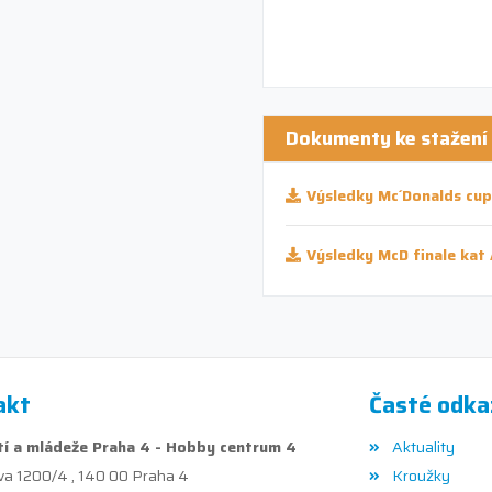
Dokumenty ke stažení
Výsledky Mc´Donalds cup
Výsledky McD finale kat 
akt
Časté odka
í a mládeže Praha 4 - Hobby centrum 4
Aktuality
va 1200/4 , 140 00 Praha 4
Kroužky