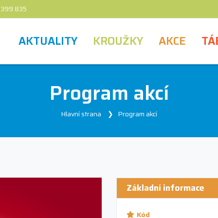
 399 835
AKTUALITY
KROUŽKY
AKCE
TÁ
Program akcí
Hlavní strana
Program akcí
Základní informace
Kód