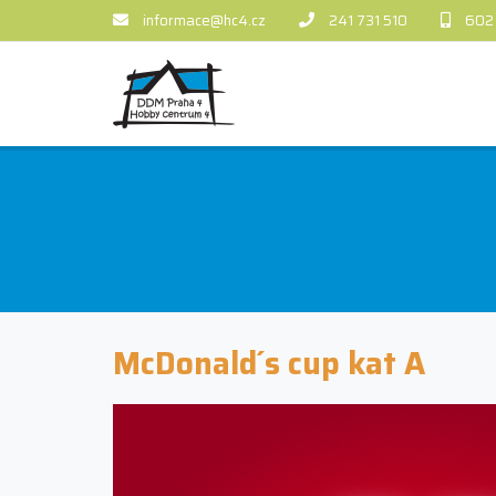
informace@hc4.cz
241 731 510
602
McDonald´s cup kat A