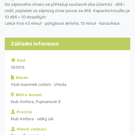
Do zájmového útvaru se přihlašují současně oba účastníci - dítě i
rodič, poplatek za zájmový útvar pouze za dítě. Kapacita kroužku je
10 dětí + 10 dospělých.
Lekce trvá 45 minut - pohybová aktivita, 15 minut - konzultace.
Základní informace
Kód
161019
Název
Klub maminek cvičení - středa
Místo konání
klub Amfora, Pujmanové 9
Prostor
klub Amfora - velký sál
Hlavní vedoucí