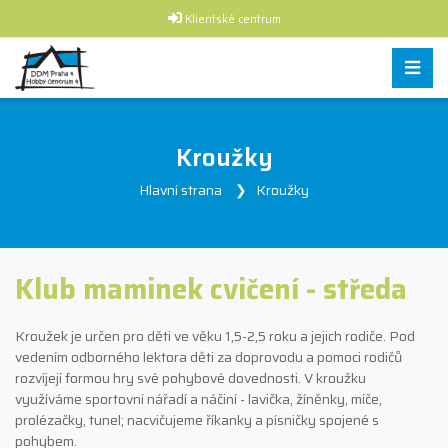
Klientské centrum
Kroužky
Hlavní strana
Kroužky
Klub maminek cvičení - středa
Kroužek je určen pro děti ve věku 1,5-2,5 roku a jejich rodiče. Pod
vedením odborného lektora děti za doprovodu a pomoci rodičů
rozvíjejí formou hry své pohybové dovednosti. V kroužku
využíváme sportovní nářadí a náčiní - lavička, žíněnky, míče,
prolézačky, tunel; nacvičujeme říkanky a písničky spojené s
pohybem.