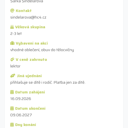
Šárka Šindelářová
Kontakt
sindelarova@hc4.cz
Věková skupina
2-3 let
Vybavení na akci
vhodné oblečení, obuv do tělocvičny
V ceně zahrnuto
lektor
Jiná ujednání
přihlašuje se dítě i rodič. Platba jen za dítě.
Datum zahájení
16.09.2026
Datum ukončení
09.06.2027
Dny konání