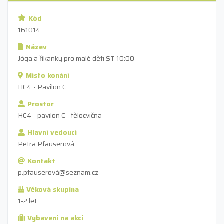
Kód
161014
Název
Jóga a říkanky pro malé děti ST 10:00
Místo konání
HC4 - Pavilon C
Prostor
HC4 - pavilon C - tělocvična
Hlavní vedoucí
Petra Pfauserová
Kontakt
p.pfauserová@seznam.cz
Věková skupina
1-2 let
Vybavení na akci