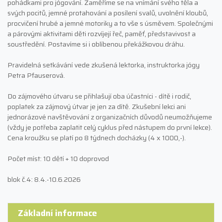
pohádkami pro jógování. Zaměříme se na vnímání svého těla a
svých pocitů, jemné protahování a posílení svalů, uvolnění kloubů,
procvičení hrubé a jemné motoriky a to vše s úsměvem. Společnými
a párovými aktivitami děti rozvíjejí řeč, paměť, představivost a
soustředění. Postavíme si i oblíbenou překážkovou dráhu.
Pravidelná setkávání vede zkušená lektorka, instruktorka jógy
Petra Pfauserová.
Do zájmového útvaru se přihlašují oba účastníci - dítě i rodič,
poplatek za zájmový útvar je jen za dítě. Zkušební lekci ani
jednorázové navštěvování z organizačních důvodů neumožňujeme
(vždy je potřeba zaplatit celý cyklus před nástupem do první lekce).
Cena kroužku se platí po 8 týdnech docházky (4 x 1000,-).
Počet míst: 10 dětí + 10 doprovod
blok č.4: 8.4.-10.6.2026
Základní informace