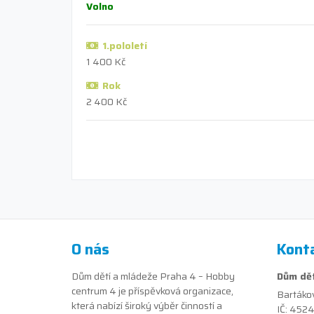
Volno
1.pololetí
1 400 Kč
Rok
2 400 Kč
O nás
Kont
Dům dětí a mládeže Praha 4 – Hobby
Dům dět
centrum 4 je příspěvková organizace,
Bartáko
která nabízí široký výběr činností a
IČ: 452