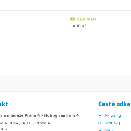
2.pololetí
1 400 Kč
akt
Časté odka
í a mládeže Praha 4 - Hobby centrum 4
Aktuality
va 1200/4 , 140 00 Praha 4
Kroužky
41651
Akce