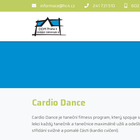
informace@hc4.cz
241 731 510
602
Cardio Dance
Cardio Dance je taneční fitness program, který spojuje s
lekci každý tanečník a tanečnice maximálně užili a odešl
střídání svižné a pomalé části (kardio cvičení).