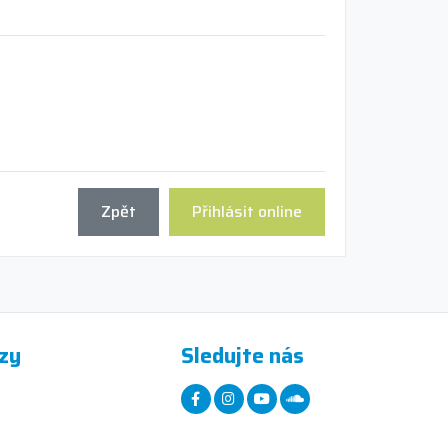
Zpět
Přihlásit online
zy
Sledujte nás