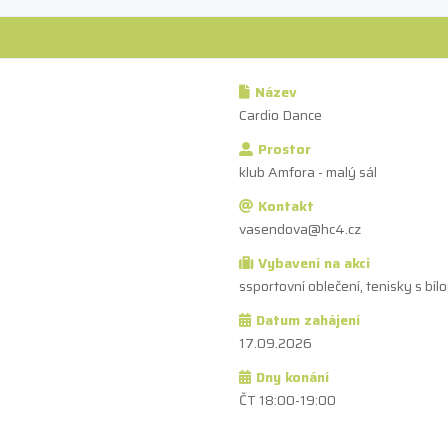
Název
Cardio Dance
Prostor
klub Amfora - malý sál
Kontakt
vasendova@hc4.cz
Vybavení na akci
ssportovní oblečení, tenisky s bí
Datum zahájení
17.09.2026
Dny konání
ČT 18:00-19:00