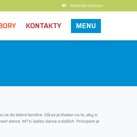
Klientské centrum
BORY
KONTAKTY
MENU
ou se do dobré kondice. Důraz je kladen na to, aby si
treet dance, MTV, ladies dance a dalších. Principem je