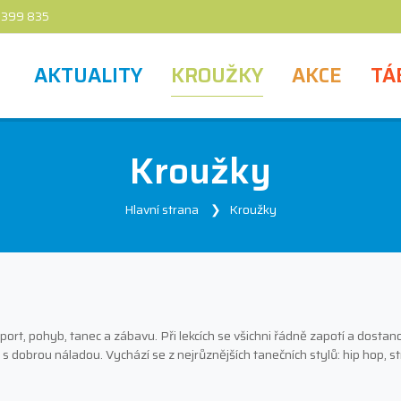
 399 835
AKTUALITY
KROUŽKY
AKCE
TÁ
Kroužky
Hlavní strana
Kroužky
port, pohyb, tanec a zábavu. Při lekcích se všichni řádně zapotí a dostan
i s dobrou náladou. Vychází se z nejrůznějších tanečních stylů: hip hop, s