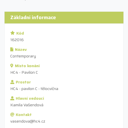
Základní informace
Kód
162016
Název
Contemporary
Místo konání
HC4 - Pavilon C
Prostor
HC4 - pavilon C - tělocvična
Hlavní vedoucí
Kamila Vašendová
Kontakt
vasendova@hc4.cz