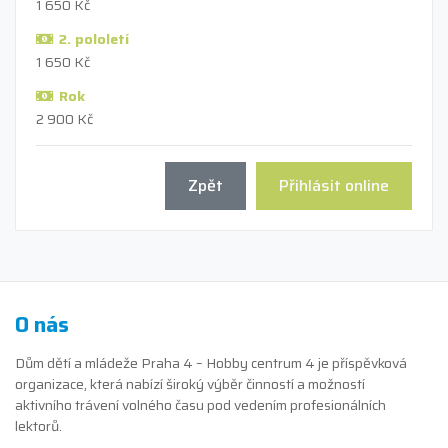
1 650 Kč
2. pololetí
1 650 Kč
Rok
2 900 Kč
Zpět
Přihlásit online
O nás
Dům dětí a mládeže Praha 4 – Hobby centrum 4 je příspěvková
organizace, která nabízí široký výběr činností a možností
aktivního trávení volného času pod vedením profesionálních
lektorů.