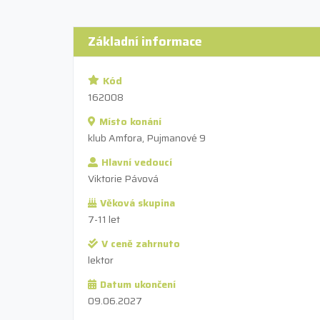
Základní informace
Kód
162008
Místo konání
klub Amfora, Pujmanové 9
Hlavní vedoucí
Viktorie Pávová
Věková skupina
7-11 let
V ceně zahrnuto
lektor
Datum ukončení
09.06.2027