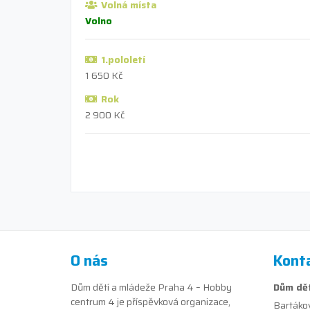
Volná místa
Volno
1.pololetí
1 650 Kč
Rok
2 900 Kč
O nás
Kont
Dům dětí a mládeže Praha 4 – Hobby
Dům dět
centrum 4 je příspěvková organizace,
Bartáko