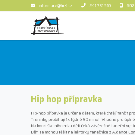
informace@hc4.cz
241 731 510
602
Hip hop přípravka
Hip-hop přípavka je určena dětem, které chtějí tančit p
Tréninky probíhají 1x týdně 90 minut. Vhodné pro úplné
Na konci školního roku děti čeká závěrečné taneční vysto
Děti se mohou těšit na lektorky tanečnice z A.dance 