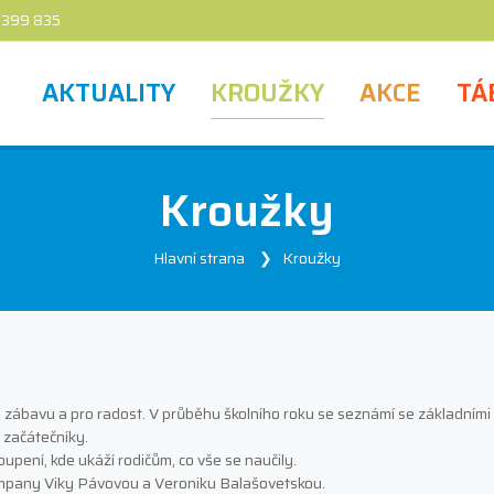
 399 835
AKTUALITY
KROUŽKY
AKCE
TÁ
Kroužky
Hlavní strana
Kroužky
ro zábavu a pro radost. V průběhu školního roku se seznámí se základními 
 začátečníky.
upení, kde ukáží rodičům, co vše se naučily.
Company Viky Pávovou a Veroniku Balašovetskou.