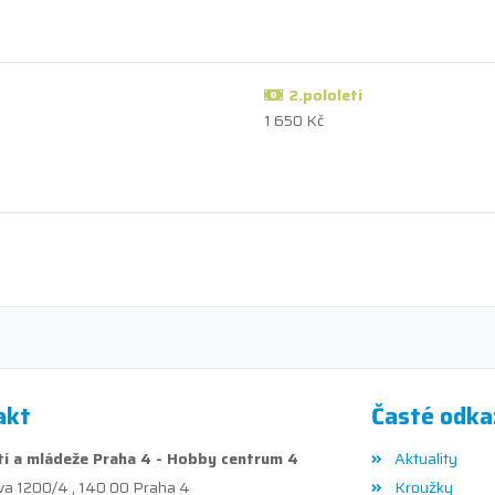
2.pololetí
1 650 Kč
akt
Časté odka
í a mládeže Praha 4 - Hobby centrum 4
Aktuality
va 1200/4 , 140 00 Praha 4
Kroužky