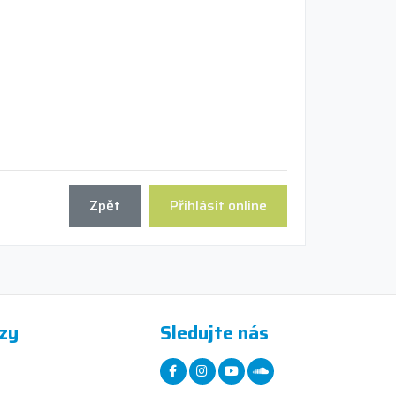
Zpět
Přihlásit online
zy
Sledujte nás