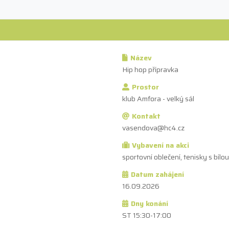
Název
Hip hop přípravka
Prostor
klub Amfora - velký sál
Kontakt
vasendova@hc4.cz
Vybavení na akci
sportovní oblečení, tenisky s bíl
Datum zahájení
16.09.2026
Dny konání
ST 15:30-17:00