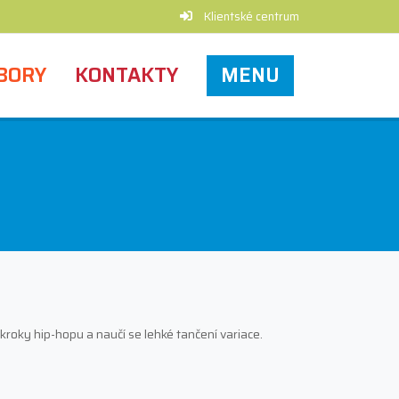
Klientské centrum
BORY
KONTAKTY
MENU
kroky hip-hopu a naučí se lehké tančení variace.