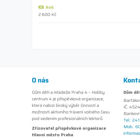
Rok
2 600 Kč
O nás
Kont
Dům dětí a mládeže Praha 4 – Hobby
Dům dět
centrum 4 je příspěvková organizace,
Bartáko
která nabízí široký výběr činností a
IČ: 452
možností aktivního trávení volného času
Bankovn
pod vedením profesionálních lektorů.
Tel.: 24
Mob.: 6
Zřizovatel příspěvkové organizace
informa
Hlavní město Praha