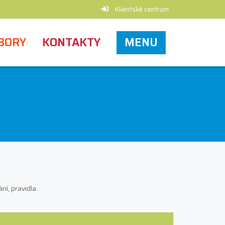
Klientské centrum
BORY
KONTAKTY
MENU
í, pravidla.