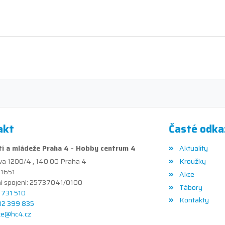
akt
Časté odka
í a mládeže Praha 4 - Hobby centrum 4
Aktuality
va 1200/4 , 140 00 Praha 4
Kroužky
41651
Akce
í spojení: 25737041/0100
Tábory
1 731 510
Kontakty
02 399 835
ce@hc4.cz