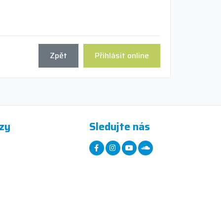
Zpět
Přihlásit online
zy
Sledujte nás