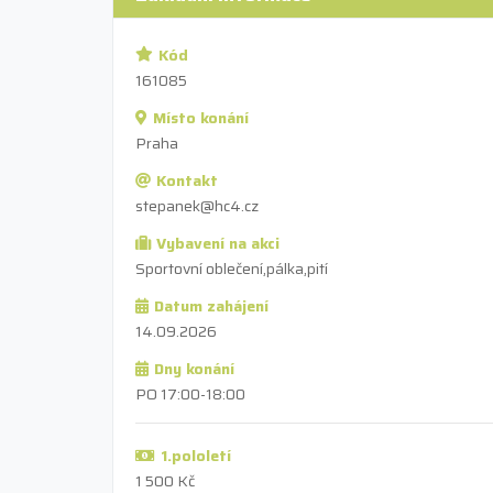
Kód
161085
Místo konání
Praha
Kontakt
stepanek@hc4.cz
Vybavení na akci
Sportovní oblečení,pálka,pití
Datum zahájení
14.09.2026
Dny konání
PO 17:00-18:00
1.pololetí
1 500 Kč