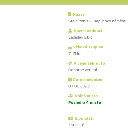
Název
Stolní tenis - Chaplinovo náměstí
Hlavní vedoucí
Ladislav Libič
Věková skupina
7-15 let
V ceně zahrnuto
Odborné vedení
Datum ukončení
07.06.2027
Volná místa
Poslední 4 místa
2.pololetí
1 500 Kč