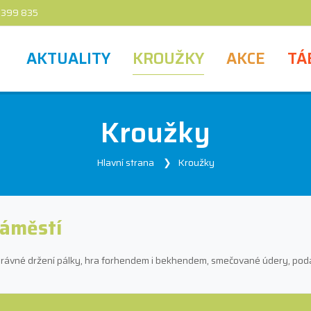
 399 835
AKTUALITY
KROUŽKY
AKCE
TÁ
Kroužky
Hlavní strana
Kroužky
náměstí
 správné držení pálky, hra forhendem i bekhendem, smečované údery, podán