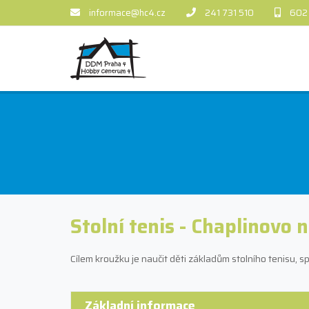
informace@hc4.cz
241 731 510
602
Stolní tenis - Chaplinovo 
Cílem kroužku je naučit děti základům stolního tenisu,
Základní informace