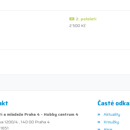
2. pololetí
2 500 Kč
akt
Časté odka
í a mládeže Praha 4 - Hobby centrum 4
Aktuality
va 1200/4 , 140 00 Praha 4
Kroužky
41651
Akce