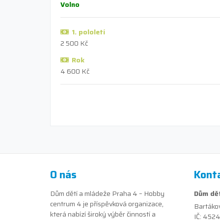
Volno
1. pololetí
2 500 Kč
Rok
4 600 Kč
O nás
Kont
Dům dětí a mládeže Praha 4 – Hobby
Dům dět
centrum 4 je příspěvková organizace,
Bartáko
která nabízí široký výběr činností a
IČ: 452