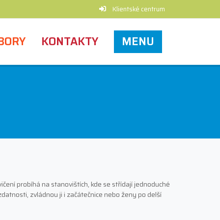
Klientské centrum
BORY
KONTAKTY
MENU
čení probíhá na stanovištích, kde se střídají jednoduché
datnosti, zvládnou ji i začátečnice nebo ženy po delší