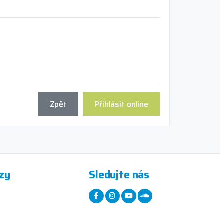
Zpět
Přihlásit online
zy
Sledujte nás