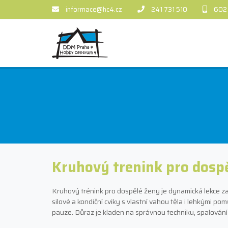
informace@hc4.cz
241 731 510
602
Kruhový trenink pro dosp
Kruhový trénink pro dospělé ženy je dynamická lekce zam
silové a kondiční cviky s vlastní vahou těla i lehkými p
pauze. Důraz je kladen na správnou techniku, spalován