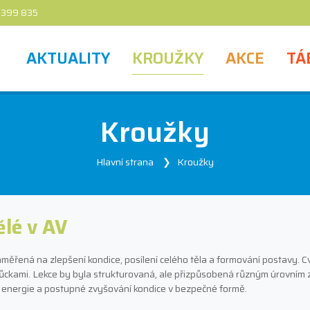
 399 835
AKTUALITY
KROUŽKY
AKCE
TÁ
Kroužky
Hlavní strana
Kroužky
ělé v AV
ěřená na zlepšení kondice, posílení celého těla a formování postavy. Cvi
omůckami. Lekce by byla strukturovaná, ale přizpůsobená různým úrovním z
í energie a postupné zvyšování kondice v bezpečné formě.