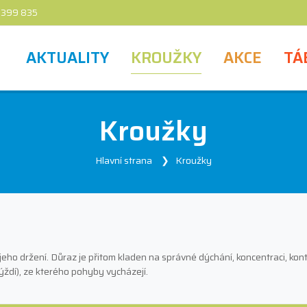
 399 835
AKTUALITY
KROUŽKY
AKCE
TÁ
Kroužky
Hlavní strana
Kroužky
e jeho držení. Důraz je přitom kladen na správné dýchání, koncentraci, kon
 hýždí), ze kterého pohyby vycházejí.