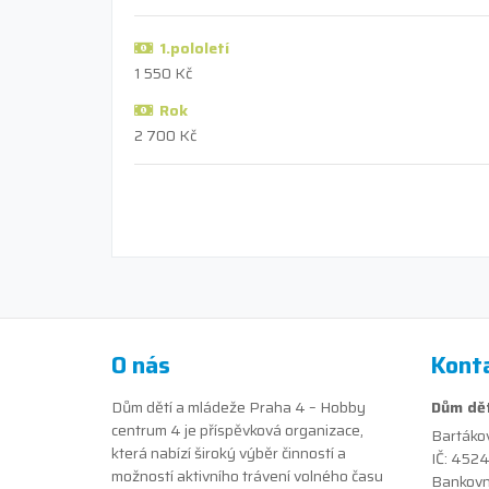
1.pololetí
1 550 Kč
Rok
2 700 Kč
O nás
Kont
Dům dětí a mládeže Praha 4 – Hobby
Dům dět
centrum 4 je příspěvková organizace,
Bartáko
která nabízí široký výběr činností a
IČ: 452
možností aktivního trávení volného času
Bankovn