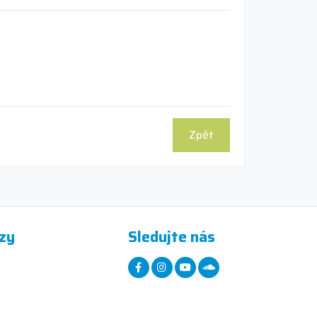
Zpět
zy
Sledujte nás