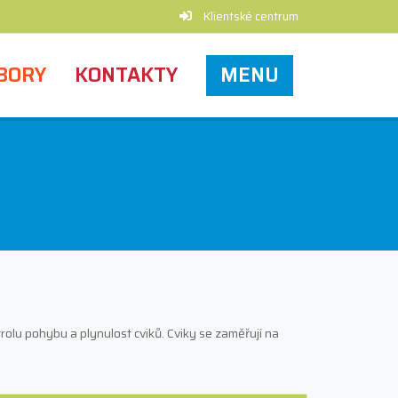
Klientské centrum
BORY
KONTAKTY
MENU
trolu pohybu a plynulost cviků. Cviky se zaměřují na