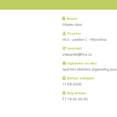
Název
Pilates clinic
Prostor
HC4 - pavilon C - tělocvična
Kontakt
stepanek@hc4.cz
Vybavení na akci
sportoní oblečení, jógamatky jsou 
Datum zahájení
17.09.2026
Dny konání
ČT 19:30-20:30