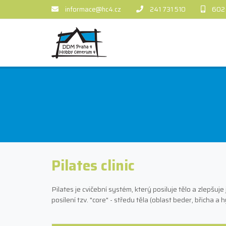
informace@hc4.cz
241 731 510
602
Pilates clinic
Pilates je cvičební systém, který posiluje tělo a zlepšuj
posílení tzv. "core" - středu těla (oblast beder, břicha a