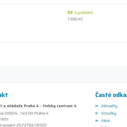
2.pololetí
1 550 Kč
akt
Časté odka
í a mládeže Praha 4 - Hobby centrum 4
Aktuality
va 1200/4 , 140 00 Praha 4
Kroužky
41651
Akce
í spojení: 25737041/0100