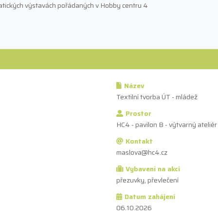
tických výstavách pořádaných v Hobby centru 4
Název
Textilní tvorba ÚT - mládež
Prostor
HC4 - pavilon B - výtvarný ateliér
Kontakt
maslova@hc4.cz
Vybavení na akci
přezuvky, převlečení
Datum zahájení
06.10.2026