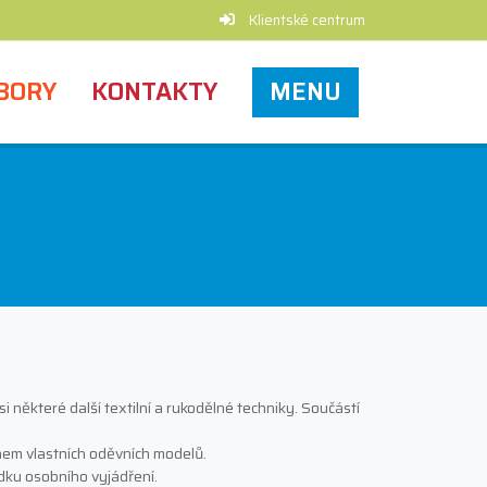
Klientské centrum
BORY
KONTAKTY
MENU
 některé další textilní a rukodělné techniky. Součástí
rhem vlastních oděvních modelů.
dku osobního vyjádření.