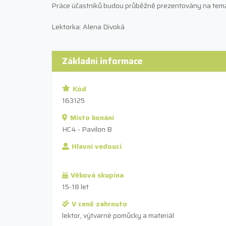
Práce účastníků budou průběžně prezentovány na tema
Lektorka: Alena Divoká
Základní informace
Kód
163125
Místo konání
HC4 - Pavilon B
Hlavní vedoucí
Věková skupina
15-18 let
V ceně zahrnuto
lektor, výtvarné pomůcky a materiál