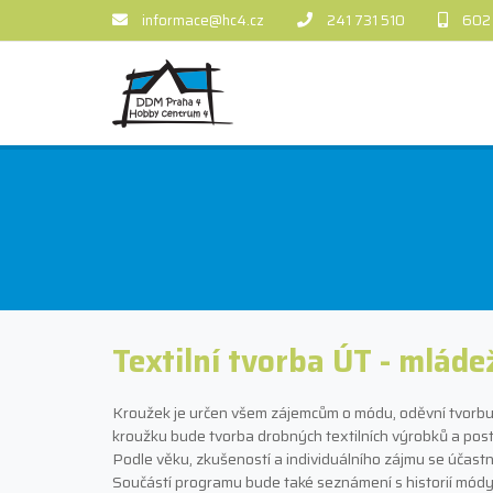
informace@hc4.cz
241 731 510
602
Textilní tvorba ÚT - mláde
Kroužek je určen všem zájemcům o módu, oděvní tvorbu a š
kroužku bude tvorba drobných textilních výrobků a post
Podle věku, zkušeností a individuálního zájmu se účast
Součástí programu bude také seznámení s historií módy