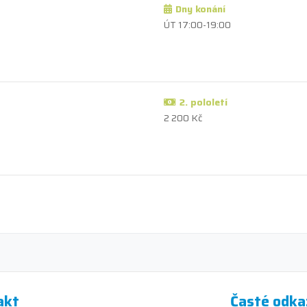
Dny konání
ÚT 17:00-19:00
2. pololetí
2 200 Kč
akt
Časté odka