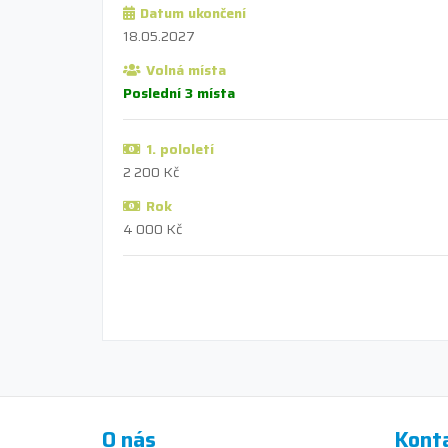
Datum ukončení
18.05.2027
Volná místa
Poslední 3 místa
1. pololetí
2 200 Kč
Rok
4 000 Kč
O nás
Kont