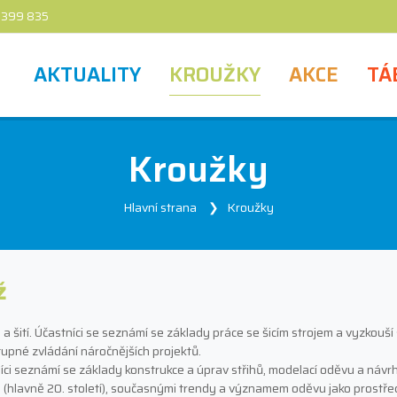
 399 835
AKTUALITY
KROUŽKY
AKCE
TÁ
Kroužky
Hlavní strana
Kroužky
ž
ití. Účastníci se seznámí se základy práce se šicím strojem a vyzkouší si
upné zvládání náročnějších projektů.
níci seznámí se základy konstrukce a úprav střihů, modelací oděvu a náv
 (hlavně 20. století), současnými trendy a významem oděvu jako prostře