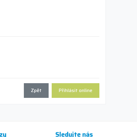
Zpět
Přihlásit online
zy
Sledujte nás