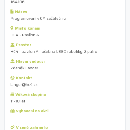
164106
Název
Programování v C# začátečníci
Místo konání
HC4 - Pavilon A
Prostor
HC4 - pavilon A - učebna LEGO robotiky, 2.patro
Hlavní vedoucí
Zdeněk Langer
Kontakt
langer@hc4.cz
Věková skupina
11-18 let
Vybavení na akci
-
V ceně zahrnuto