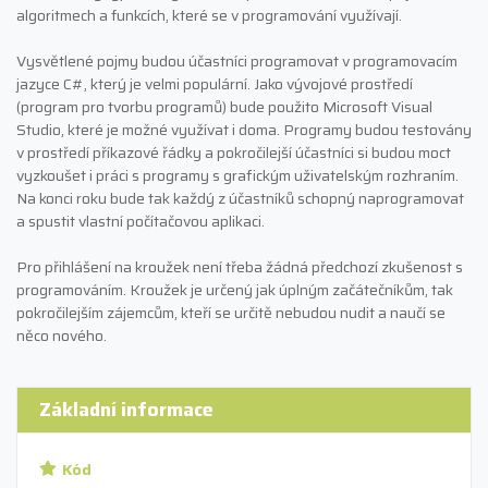
algoritmech a funkcích, které se v programování využívají.
Vysvětlené pojmy budou účastníci programovat v programovacím
jazyce C#, který je velmi populární. Jako vývojové prostředí
(program pro tvorbu programů) bude použito Microsoft Visual
Studio, které je možné využívat i doma. Programy budou testovány
v prostředí příkazové řádky a pokročilejší účastníci si budou moct
vyzkoušet i práci s programy s grafickým uživatelským rozhraním.
Na konci roku bude tak každý z účastníků schopný naprogramovat
a spustit vlastní počítačovou aplikaci.
Pro přihlášení na kroužek není třeba žádná předchozí zkušenost s
programováním. Kroužek je určený jak úplným začátečníkům, tak
pokročilejším zájemcům, kteří se určitě nebudou nudit a naučí se
něco nového.
Základní informace
Kód