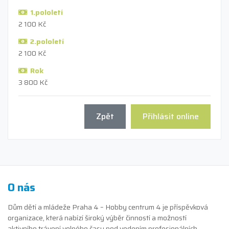
1.pololetí
2 100 Kč
2.pololetí
2 100 Kč
Rok
3 800 Kč
Zpět
Přihlásit online
O nás
Dům dětí a mládeže Praha 4 – Hobby centrum 4 je příspěvková
organizace, která nabízí široký výběr činností a možností
aktivního trávení volného času pod vedením profesionálních