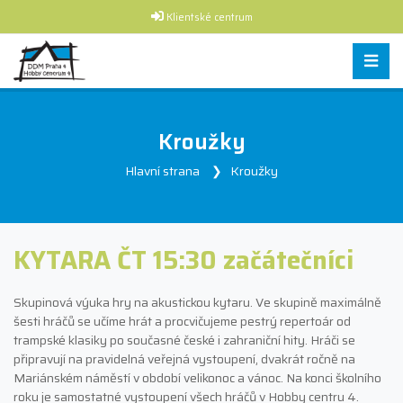
Klientské centrum
Kroužky
Hlavní strana
Kroužky
KYTARA ČT 15:30 začátečníci
Skupinová výuka hry na akustickou kytaru. Ve skupině maximálně
šesti hráčů se učíme hrát a procvičujeme pestrý repertoár od
trampské klasiky po současné české i zahraniční hity. Hráči se
připravují na pravidelná veřejná vystoupení, dvakrát ročně na
Mariánském náměstí v období velikonoc a vánoc. Na konci školního
roku je samostatné vystoupení všech hráčů v Hobby centru 4.