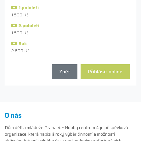
1.pololetí
1 500 Kč
2.pololetí
1 500 Kč
Rok
2 600 Kč
Zpět
Přihlásit online
O nás
Dům dětí a mládeže Praha 4 – Hobby centrum 4 je příspěvková
organizace, která nabízí široký výběr činností a možností
aktivního trávení volného času pod vedením profesionálních