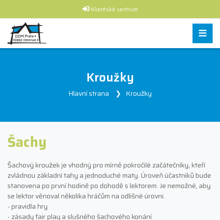
Klientské centrum
Kroužky
Hlavní strana
Kroužky
Šachy
Šachový kroužek je vhodný pro mírně pokročilé začátečníky, kteří
zvládnou základní tahy a jednoduché maty. Úroveň účastníků bude
stanovena po první hodině po dohodě s lektorem. Je nemožné, aby
se lektor věnoval několika hráčům na odlišné úrovni.
- pravidla hry
- zásady fair play a slušného šachového konání