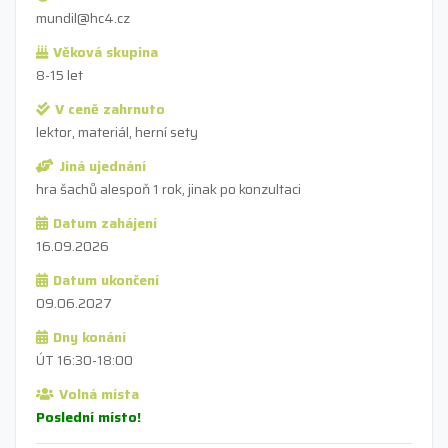
mundil@hc4.cz
Věková skupina
8-15 let
V ceně zahrnuto
lektor, materiál, herní sety
Jiná ujednání
hra šachů alespoň 1 rok, jinak po konzultaci
Datum zahájení
16.09.2026
Datum ukončení
09.06.2027
Dny konání
ÚT 16:30-18:00
Volná místa
Poslední místo!