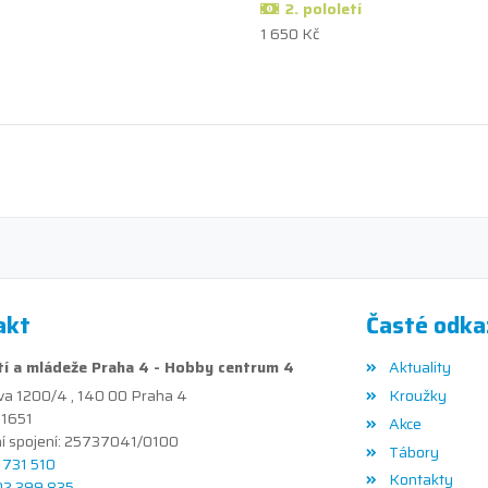
2. pololetí
1 650 Kč
akt
Časté odka
í a mládeže Praha 4 - Hobby centrum 4
Aktuality
va 1200/4 , 140 00 Praha 4
Kroužky
41651
Akce
í spojení: 25737041/0100
Tábory
1 731 510
Kontakty
02 399 835