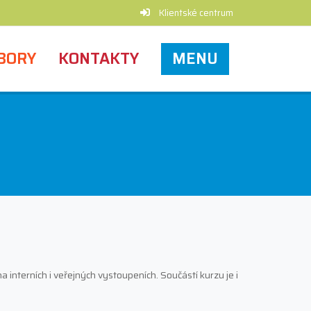
Klientské centrum
BORY
KONTAKTY
MENU
interních i veřejných vystoupeních. Součástí kurzu je i