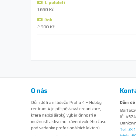
1. pololetí
1 650 Kč
Rok
2 900 Kč
O nás
Kont
Dům dětí a mládeže Praha 4 – Hobby
Dům dět
centrum 4 je příspěvková organizace,
Bartáko
která nabízí široký výběr činností a
IČ: 452
možností aktivního trávení volného času
Bankovn
pod vedením profesionálních lektorů.
Tel.: 24
Mob.: 6