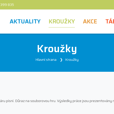
 399 835
AKTUALITY
KROUŽKY
AKCE
TÁ
Kroužky
Hlavní strana
Kroužky
áru písní. Důraz na souborovou hru. Výsledky práce jsou prezentovány na 