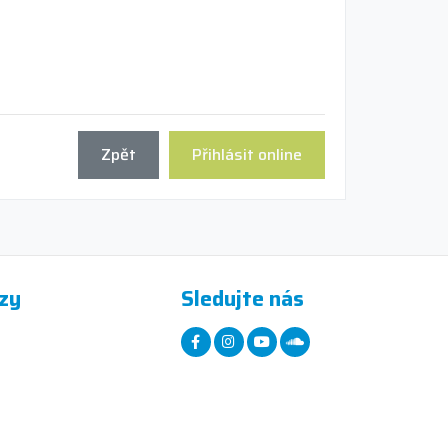
Zpět
Přihlásit online
zy
Sledujte nás