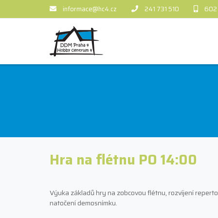
informace@hc4.cz
241 731 510
602
Hra na flétnu PO 14:00
Výuka základů hry na zobcovou flétnu, rozvíjení reperto
natočení demosnímku.