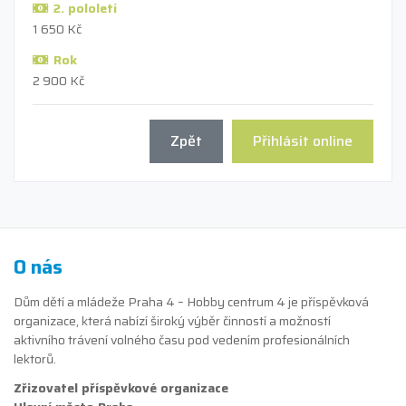
2. pololetí
1 650 Kč
Rok
2 900 Kč
Zpět
Přihlásit online
O nás
Dům dětí a mládeže Praha 4 – Hobby centrum 4 je příspěvková
organizace, která nabízí široký výběr činností a možností
aktivního trávení volného času pod vedením profesionálních
lektorů.
Zřizovatel příspěvkové organizace