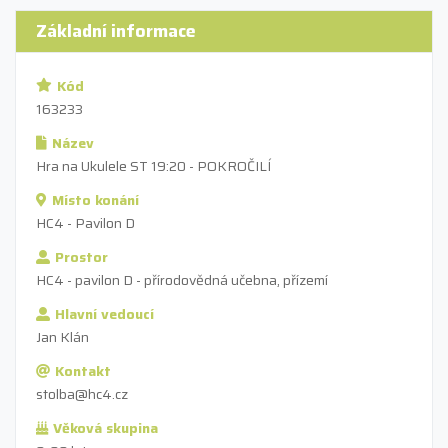
Základní informace
Kód
163233
Název
Hra na Ukulele ST 19:20 - POKROČILÍ
Místo konání
HC4 - Pavilon D
Prostor
HC4 - pavilon D - přírodovědná učebna, přízemí
Hlavní vedoucí
Jan Klán
Kontakt
stolba@hc4.cz
Věková skupina