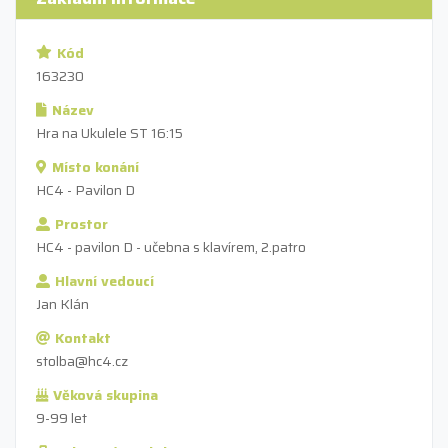
Kód
163230
Název
Hra na Ukulele ST 16:15
Místo konání
HC4 - Pavilon D
Prostor
HC4 - pavilon D - učebna s klavírem, 2.patro
Hlavní vedoucí
Jan Klán
Kontakt
stolba@hc4.cz
Věková skupina
9-99 let