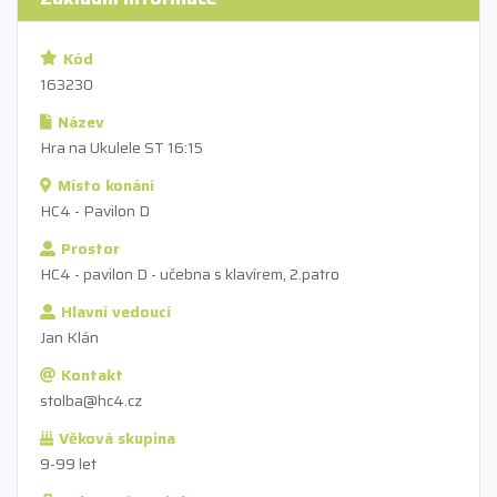
Kód
163230
Název
Hra na Ukulele ST 16:15
Místo konání
HC4 - Pavilon D
Prostor
HC4 - pavilon D - učebna s klavírem, 2.patro
Hlavní vedoucí
Jan Klán
Kontakt
stolba@hc4.cz
Věková skupina
9-99 let