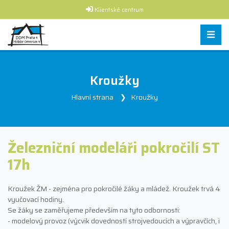
Klientské centrum
Kroužky
Hlavní strana
Kroužky
Železniční modeláři pokročilí ST
17h
Kroužek ŽM - zejména pro pokročilé žáky a mládež. Kroužek trvá 4
vyučovací hodiny.
Se žáky se zaměřujeme především na tyto odbornosti:
- modelový provoz (výcvik dovedností strojvedoucích a výpravčích, i