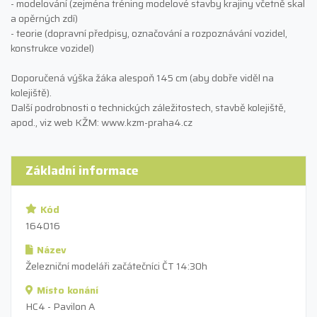
- modelování (zejména tréning modelové stavby krajiny včetně skal
a opěrných zdí)
- teorie (dopravní předpisy, označování a rozpoznávání vozidel,
konstrukce vozidel)
Doporučená výška žáka alespoň 145 cm (aby dobře viděl na
kolejiště).
Další podrobnosti o technických záležitostech, stavbě kolejiště,
apod., viz web KŽM: www.kzm-praha4.cz
Základní informace
Kód
164016
Název
Železniční modeláři začátečníci ČT 14:30h
Místo konání
HC4 - Pavilon A