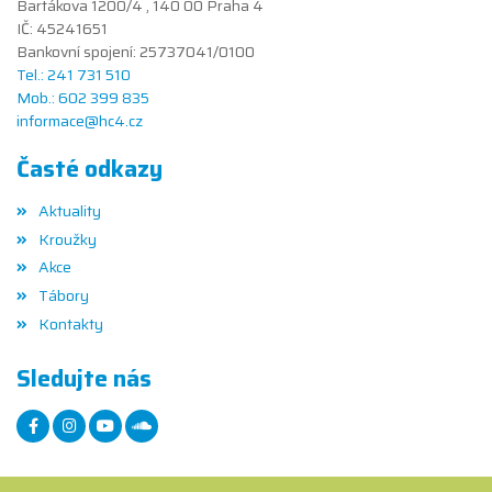
Bartákova 1200/4 , 140 00 Praha 4
IČ: 45241651
Bankovní spojení: 25737041/0100
Tel.: 241 731 510
Mob.: 602 399 835
informace@hc4.cz
Časté odkazy
Aktuality
Kroužky
Akce
Tábory
Kontakty
Sledujte nás