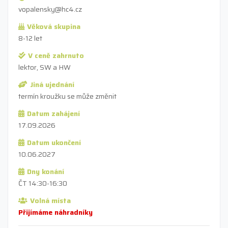
vopalensky@hc4.cz
Věková skupina
8-12 let
V ceně zahrnuto
lektor, SW a HW
Jiná ujednání
termín kroužku se může změnit
Datum zahájení
17.09.2026
Datum ukončení
10.06.2027
Dny konání
ČT 14:30-16:30
Volná místa
Přijímáme náhradníky