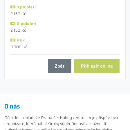
1.pololetí
2 150 Kč
2.pololetí
2 150 Kč
Rok
3 900 Kč
Zpět
Přihlásit online
O nás
Dům dětí a mládeže Praha 4 – Hobby centrum 4 je příspěvková
organizace, která nabízí široký výběr činností a možností
aktivního trávení volného času pod vedením profesionálních