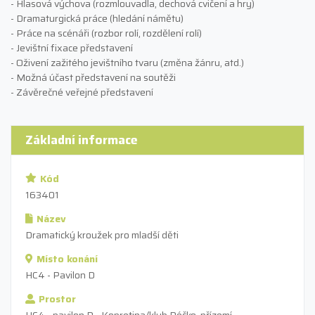
- Hlasová výchova (rozmlouvadla, dechová cvičení a hry)
- Dramaturgická práce (hledání námětu)
- Práce na scénáři (rozbor rolí, rozdělení rolí)
- Jevištní fixace představení
- Oživení zažitého jevištního tvaru (změna žánru, atd.)
- Možná účast představení na soutěži
- Závěrečné veřejné představení
Základní informace
Kód
163401
Název
Dramatický kroužek pro mladší děti
Místo konání
HC4 - Pavilon D
Prostor
HC4 - pavilon D - Kopretina/klub Déčko, přízemí