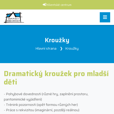
Klientské centrum
Kroužky
Hlavní strana
Kroužky
Dramatický kroužek pro mladší
děti
- Pohybové dovednosti (různé hry, zaplnění prostoru,
pantomimické vyjádření)
- Trénink pozornosti (opět formou různých her)
- Práce s rekvizitou (imaginární, později reálnou)