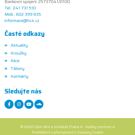
Bankovní spojení: 25737041/0100
Tel.: 241 731 510
Mob.: 602 399 835
informace@hc4.cz
Časté odkazy
Aktuality
Kroužky
Akce
Tábory
Kontakty
Sledujte nás
© 2020 Dům dětí a mládeže Praha 4 - Hobby centrum 4
Prohlášení o přístupnosti
|
Soubory Cookie