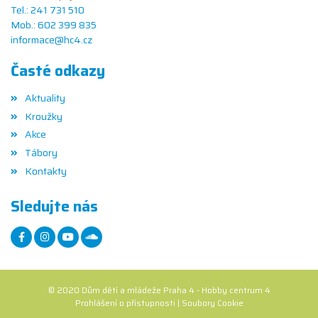
Tel.: 241 731 510
Mob.: 602 399 835
informace@hc4.cz
Časté odkazy
Aktuality
Kroužky
Akce
Tábory
Kontakty
Sledujte nás
© 2020 Dům dětí a mládeže Praha 4 - Hobby centrum 4
Prohlášení o přístupnosti
|
Soubory Cookie