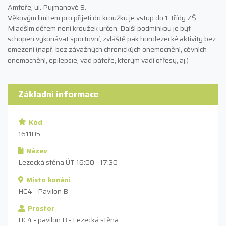
Amfoře, ul. Pujmanové 9.
Věkovým limitem pro přijetí do kroužku je vstup do 1. třídy ZŠ.
Mladším dětem není kroužek určen. Další podmínkou je být
schopen vykonávat sportovní, zvláště pak horolezecké aktivity bez
omezení (např. bez závažných chronických onemocnění, cévních
onemocnění, epilepsie, vad páteře, kterým vadí otřesy, aj.)
Základní informace
Kód
161105
Název
Lezecká stěna ÚT 16:00 - 17:30
Místo konání
HC4 - Pavilon B
Prostor
HC4 - pavilon B - Lezecká stěna