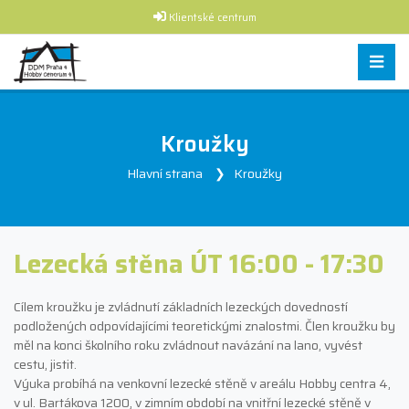
Klientské centrum
Kroužky
Hlavní strana
Kroužky
Lezecká stěna ÚT 16:00 - 17:30
Cílem kroužku je zvládnutí základních lezeckých dovedností
podložených odpovídajícími teoretickými znalostmi. Člen kroužku by
měl na konci školního roku zvládnout navázání na lano, vyvést
cestu, jistit.
Výuka probíhá na venkovní lezecké stěně v areálu Hobby centra 4,
v ul. Bartákova 1200, v zimním období na vnitřní lezecké stěně v