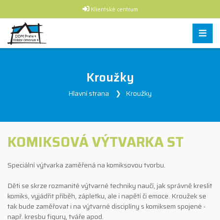
Klientské centrum
Kroužky
Hlavní strana
Kroužky
KOMIKSOVÁ VÝTVARKA ST
Speciální výtvarka zaměřená na komiksovou tvorbu.
Děti se skrze rozmanité výtvarné techniky naučí, jak správně kreslit
komiks, vyjádřit příběh, zápletku, ale i napětí či emoce. Kroužek se
tak bude zaměřovat i na výtvarné disciplíny s komiksem spojené -
např. kresbu figury, tváře apod.