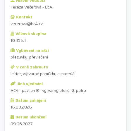
Hlavní vedoucí
Tereza Večeřová - BcA.
Kontakt
vecerova@hc4.cz
Věková skupina
10-15 let
Vybavení na akci
přezuvky, převlečení
V ceně zahrnuto
lektor, výtvarné pomůcky a materiál
Jiná ujednání
HC4 - pavilon B - výtvarný ateliér 2. patro
Datum zahájení
16.09.2026
Datum ukončení
09.06.2027