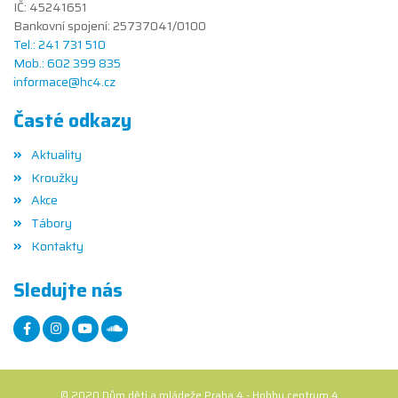
IČ: 45241651
Bankovní spojení: 25737041/0100
Tel.: 241 731 510
Mob.: 602 399 835
informace@hc4.cz
Časté odkazy
Aktuality
Kroužky
Akce
Tábory
Kontakty
Sledujte nás
© 2020 Dům dětí a mládeže Praha 4 - Hobby centrum 4