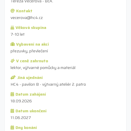
Tereza Večeřová - BcA.
Kontakt
vecerova@hc4.cz
Věková skupina
7-10 let
Vybavení na akci
přezuvky, převlečení
V ceně zahrnuto
lektor, výtvarné pomůcky a materiál
Jiná ujednání
HC4 - pavilon B - výtvarný ateliér 2. patro
Datum zahájení
18.09.2026
Datum ukončení
11.06.2027
Dny konání