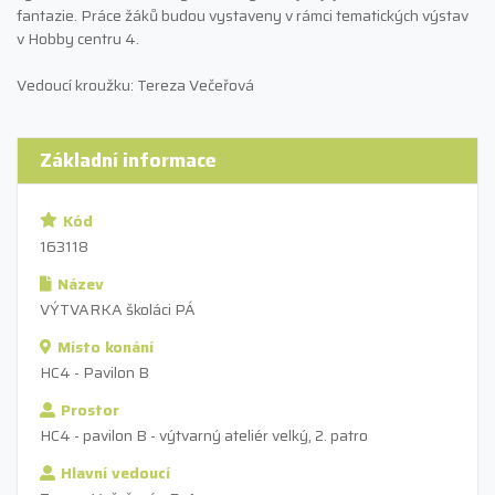
fantazie. Práce žáků budou vystaveny v rámci tematických výstav
v Hobby centru 4.
Vedoucí kroužku: Tereza Večeřová
Základní informace
Kód
163118
Název
VÝTVARKA školáci PÁ
Místo konání
HC4 - Pavilon B
Prostor
HC4 - pavilon B - výtvarný ateliér velký, 2. patro
Hlavní vedoucí