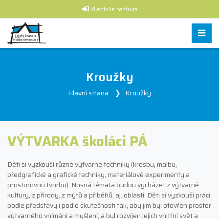
Klientské centrum
Kroužky
Hlavní strana
Kroužky
VÝTVARKA školáci PÁ
Děti si vyzkouší různé výtvarné techniky (kresbu, malbu,
předgrafické a grafické techniky, materiálové experimenty a
prostorovou tvorbu). Nosná témata budou vycházet z výtvarné
kultury, z přírody, z mýtů a příběhů, aj. oblastí. Děti si vyzkouší práci
podle představy i podle skutečnosti tak, aby jim byl otevřen prostor
výtvarného vnímání a myšlení, a byl rozvíjen jejich vnitřní svět a