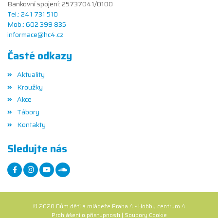
Bankovní spojení: 25737041/0100
Tel.: 241 731 510
Mob.: 602 399 835
informace@hc4.cz
Časté odkazy
Aktuality
Kroužky
Akce
Tábory
Kontakty
Sledujte nás
© 2020 Dům dětí a mládeže Praha 4 - Hobby centrum 4
Prohlášení o přístupnosti
|
Soubory Cookie