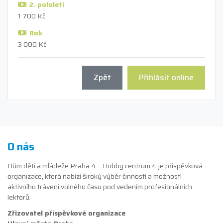
2. pololetí
1 700 Kč
Rok
3 000 Kč
Zpět
Přihlásit online
O nás
Dům dětí a mládeže Praha 4 – Hobby centrum 4 je příspěvková
organizace, která nabízí široký výběr činností a možností
aktivního trávení volného času pod vedením profesionálních
lektorů.
Zřizovatel příspěvkové organizace