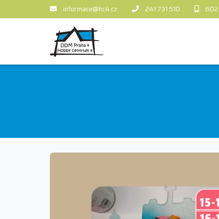
informace@hc4.cz
241 731 510
602