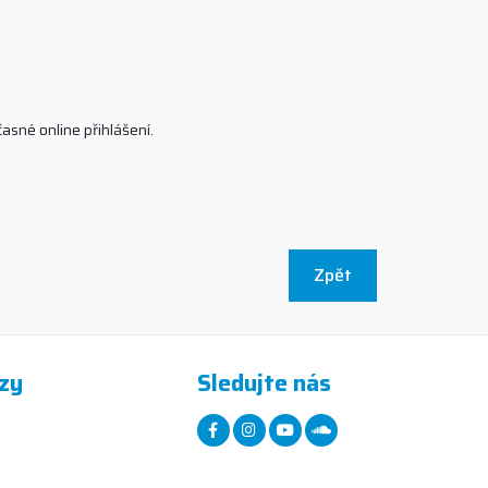
časné online přihlášení.
Zpět
zy
Sledujte nás