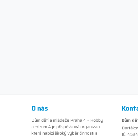
O nás
Kont
Dům dětí a mládeže Praha 4 – Hobby
Dům dět
centrum 4 je příspěvková organizace,
Bartáko
která nabízí široký výběr činností a
IČ: 452