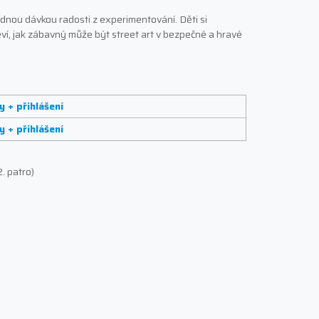
ádnou dávkou radosti z experimentování. Děti si
eví, jak zábavný může být street art v bezpečné a hravé
y + přihlášení
y + přihlášení
2. patro)