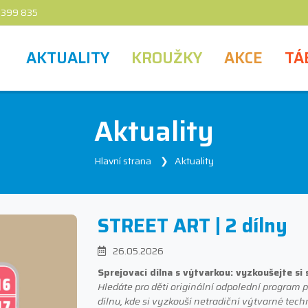
 399 835
AKTUALITY
KROUŽKY
AKCE
TÁ
Aktuality
Hlavní strana
Aktuality
STREET ART | 2 dílny
26.05.2026
Sprejovací dílna s výtvarkou: vyzkoušejte si 
Hledáte pro děti originální odpolední program p
dílnu, kde si vyzkouší netradiční výtvarné techn