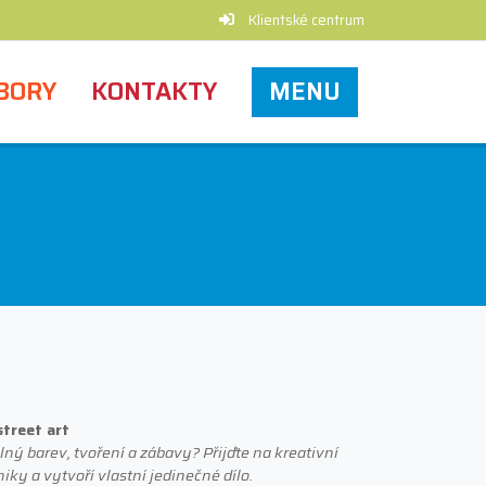
Klientské centrum
BORY
KONTAKTY
MENU
street art
lný barev, tvoření a zábavy? Přijďte na kreativní
iky a vytvoří vlastní jedinečné dílo.