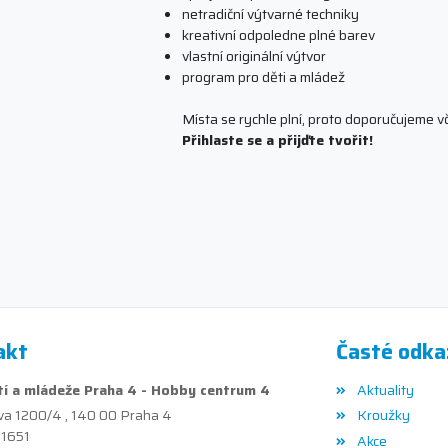
netradiční výtvarné techniky
kreativní odpoledne plné barev
vlastní originální výtvor
program pro děti a mládež
Místa se rychle plní, proto doporučujeme v
Přihlaste se a přijďte tvořit!
akt
Časté odka
í a mládeže Praha 4 - Hobby centrum 4
Aktuality
va 1200/4 , 140 00 Praha 4
Kroužky
41651
Akce