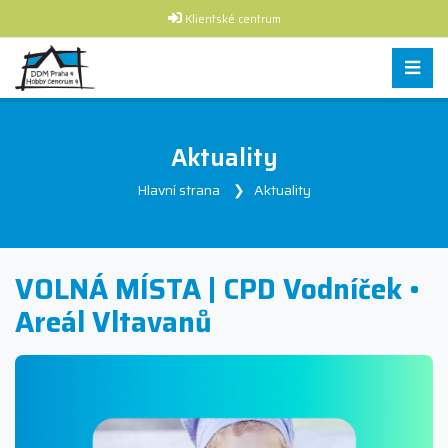
Klientské centrum
Aktuality
Hlavní strana
Aktuality
VOLNÁ MÍSTA | CPD Vodníček •
Areál Vltavanů