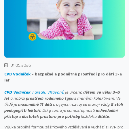
31.05.2026
CPD Vodníček
– bezpečné a podnětné prostředí pro děti 3–6
let
CPD Vodníček
v areálu Vltavanů
je určeno
dětem ve věku 3–6
let
a nabízí
prostředí rodinného typu
s menším kolektivem. Ve
třídě je
maximálně 11 dětí
a o jejich rozvoj se starají vždy
2 stálí
pedagogičtí lektoři.
Díky tomu je samozřejmostí
individuální
přístup
a
dostatek prostoru pro potřeby
každého
dítěte
.
Výuka probíhá formou zážitkového vzdělávání a vychází z RVP pro