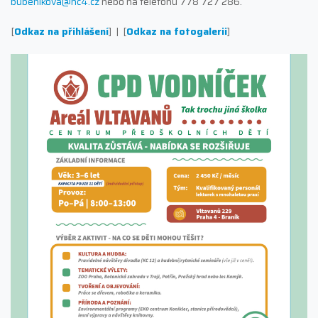
bubenikova@hc4.cz
nebo na telefonu 778 727 286.
[
Odkaz na přihlášení
] | [
Odkaz na fotogalerii
]