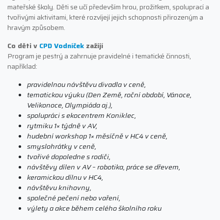
mateřské školy. Děti se učí především hrou, prožitkem, spoluprací a
tvořivými aktivitami, které rozvíjejí jejich schopnosti přirozeným a
hravým způsobem.
Co děti v
CPD Vodníček
zažijí
Program je pestrý a zahrnuje pravidelné i tematické činnosti,
například:
pravidelnou návštěvu divadla v ceně,
tematickou výuku (Den Země, roční období, Vánoce,
Velikonoce, Olympiáda aj.),
spolupráci s ekocentrem Koniklec,
rytmiku 1× týdně v AV,
hudební workshop 1× měsíčně v HC4 v ceně,
smyslohrátky v ceně,
tvořivé dopoledne s rodiči,
návštěvy dílen v AV – robotika, práce se dřevem,
keramickou dílnu v HC4,
návštěvu knihovny,
společné pečení nebo vaření,
výlety a akce během celého školního roku