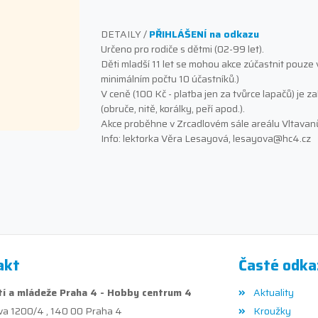
DETAILY /
PŘIHLÁŠENÍ na odkazu
Určeno pro rodiče s dětmi (02-99 let).
Děti mladší 11 let se mohou akce zúčastnit pouze
minimálním počtu 10 účastníků.)
V ceně (100 Kč - platba jen za tvůrce lapačů) je 
(obruče, nitě, korálky, peří apod.).
Akce proběhne v Zrcadlovém sále areálu Vltavanů
Info: lektorka Věra Lesayová, lesayova@hc4.cz
akt
Časté odka
í a mládeže Praha 4 - Hobby centrum 4
Aktuality
va 1200/4 , 140 00 Praha 4
Kroužky