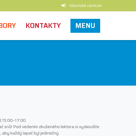
Klientské centrum
BORY
KONTAKTY
MENU
 | 15:00–17:00
lapač snů! Pod vedením zkušeného lektora si vyzkoušíte
, aby každý lapač byl jedinečný.