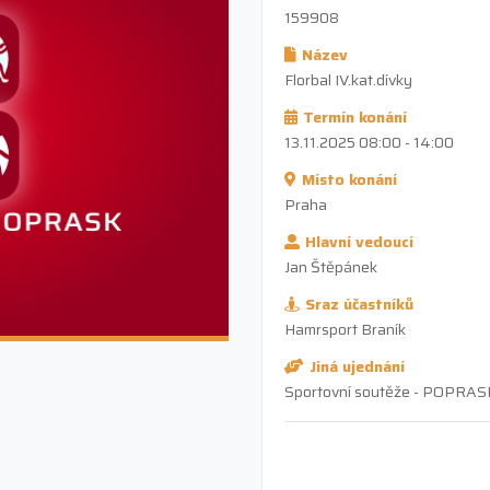
159908
Název
Florbal IV.kat.dívky
Termín konání
13.11.2025 08:00 - 14:00
Místo konání
Praha
Hlavní vedoucí
Jan Štěpánek
Sraz účastníků
Hamrsport Braník
Jiná ujednání
Sportovní soutěže - POPRAS