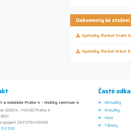
Dokumenty ke stažení
Výsledky florbal finále I
Výsledky florbal IV.kat 
akt
Časté odka
í a mládeže Praha 4 - Hobby centrum 4
Aktuality
va 1200/4 , 140 00 Praha 4
Kroužky
41651
Akce
í spojení: 25737041/0100
Tábory
1 731 510