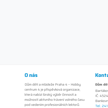
O nás
Kont
Dům dětí a mládeže Praha 4 – Hobby
Dům dět
centrum 4 je příspěvková organizace,
Bartáko
která nabízí široký výběr činností a
IČ: 452
možností aktivního trávení volného času
Bankovn
pod vedením profesionálních lektorů.
Tel.: 24