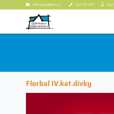
informace@hc4.cz
241 731 510
602
Florbal IV.kat.dívky